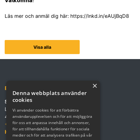
𝗩𝗮̈𝗹𝗸𝗼𝗺𝗻𝗮!
Läs mer och anmäl dig här:
https://lnkd.in/eAUjBqD8
Visa alla
×
Besök oss
Denna webbplats använder
cookies
Squeed Göteborg
Lindholmsallén 2
Vi använder cookies för att förbättra
417 55 Göteborg
användarupplevelsen och för att möjliggöra
för oss att anpassa innehåll och annonser,
+46 (0)702 10 92 03
för att tillhandahålla funktioner för sociala
Kontakta oss
medier och för att analysera trafiken på vår