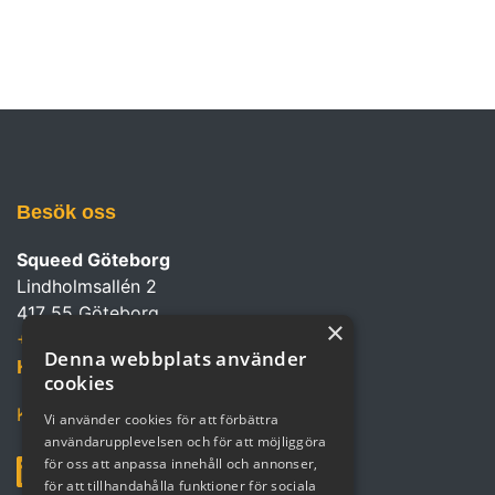
Besök oss
Squeed Göteborg
Lindholmsallén 2
417 55 Göteborg
×
+46 (0)702 10 92 03
Denna webbplats använder
Kontakta oss
cookies
Kontaktpersoner och kartor
Vi använder cookies för att förbättra
användarupplevelsen och för att möjliggöra
för oss att anpassa innehåll och annonser,
för att tillhandahålla funktioner för sociala