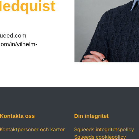
Hedquist
queed.com
com/in/vilhelm-
Kontakta oss
Din integritet
Kontaktpersoner och kartor
Squeeds integritetspolicy
Squeeds cookiepolicy