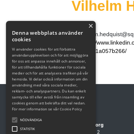
Vilhelm 
×
Java
Denna webbplats använder
vilhelm.hedquist@s
cookies
https://www.linkedin.
Vi använder cookies för att förbättra
hedquist-1a057b266/
användarupplevelsen och för att möjliggöra
för oss att anpassa innehåll och annonser,
för att tillhandahålla funktioner för sociala
medier och för att analysera trafiken på vår
hemsida. Vi delar också information om din
användning med våra sociala medier,
reklam- och analyspartners. Du kan enkelt
samtycka till eller avstå från insamling av
cookies genom att bekräfta ditt val nedan.
För mer information se vår
Cookie Policy
Besök oss
NÖDVÄNDIGA
Squeed Göteborg
STATISTIK
Lindholmsallén 2